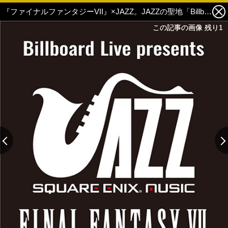
『ファイナルファンタジーVII』×JAZZ。JAZZの聖地「Billboard Live」にて、2020年2月にライブ開催決定！ 2枚目の写真・画像
この記事の画像 残り1
この記事の画像 残り1