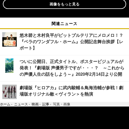
画像をもっと見る
関連ニュース
悠木碧と木村良平がピットブルテリアにメロメロ！？
『ベラのワンダフル・ホーム』公開記念舞台挨拶【レ
ポート】
ついに公開日、正式タイトル、ポスタービジュアルが
発表！『劇場版 声優男子ですが・・・？ ～これから
の声優人生の話をしよう～』2020年2月14日より公開
劇場版『ヒロアカ』に武内駿輔＆鳥海浩輔が参戦！劇
場版オリジナル敵＜ヴィラン＞を熱演
ホーム
›
ニュース
›
映画
›
記事
›
写真・画像