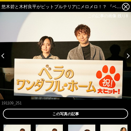
悠木碧と木村良平がピットブルテリアにメロメロ！？ 『ベラのワンダフル・ホーム』公開記念舞台挨拶【レポート】 1枚目の写真・画像
この記事の画像 残り8
191109_251
この写真の記事