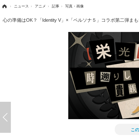
›
ニュース
›
アニメ
›
記事
›
写真・画像
心の準備はOK？「Identity V」×「ペルソナ５」コラボ第二
こ