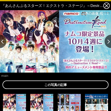
『あんさんぶるスターズ！エクストラ・ステージ』～Destruction × Road～ 『あんステ』初となるアミューズメント専用景品がナムコ限定で登場 1枚目の写真・画像
この記事の画像 残り3
この記事の画像 残り3
main
この写真の記事