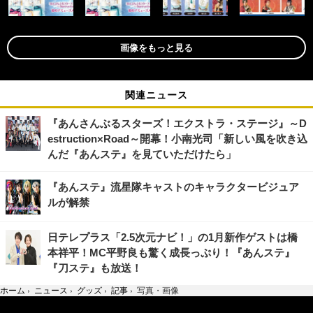
画像をもっと見る
関連ニュース
『あんさんぶるスターズ！エクストラ・ステージ』～D
estruction×Road～開幕！小南光司「新しい風を吹き込
んだ『あんステ』を見ていただけたら」
『あんステ』流星隊キャストのキャラクタービジュア
ルが解禁
日テレプラス「2.5次元ナビ！」の1月新作ゲストは橋
本祥平！MC平野良も驚く成長っぷり！『あんステ』
『刀ステ』も放送！
ホーム
›
ニュース
›
グッズ
›
記事
›
写真・画像