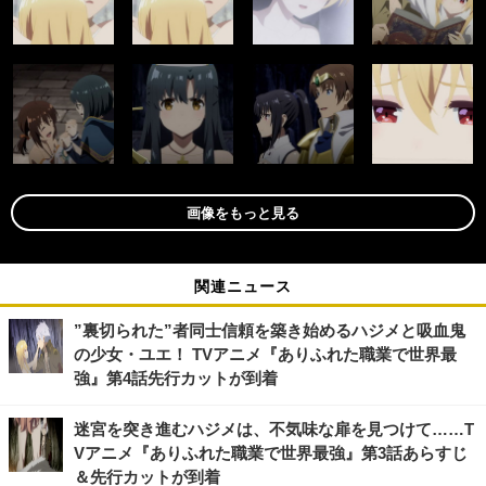
画像をもっと見る
関連ニュース
”裏切られた”者同士信頼を築き始めるハジメと吸血鬼
の少女・ユエ！ TVアニメ『ありふれた職業で世界最
強』第4話先行カットが到着
迷宮を突き進むハジメは、不気味な扉を見つけて……T
Vアニメ『ありふれた職業で世界最強』第3話あらすじ
＆先行カットが到着