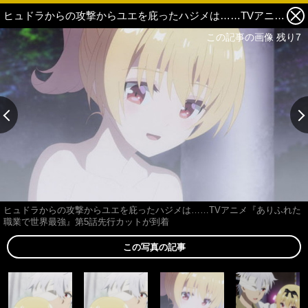
ヒュドラからの攻撃からユエを庇ったハジメは……TVアニメ『ありふれた職業で世界最強』第5話先行カットが到着 3枚目の写真・画像
この記事の画像 残り7
ヒュドラからの攻撃からユエを庇ったハジメは……TVアニメ『ありふれた
職業で世界最強』第5話先行カットが到着
この写真の記事