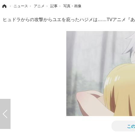
›
ニュース
›
アニメ
›
記事
›
写真・画像
ヒュドラからの攻撃からユエを庇ったハジメは……TVアニメ『
こ