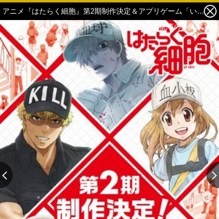
アニメ『はたらく細胞』第2期制作決定＆アプリゲーム「いつでも はたらく細胞」配信スタート 1枚目の写真・画像
この記事の画像 残り3
この記事の画像 残り3