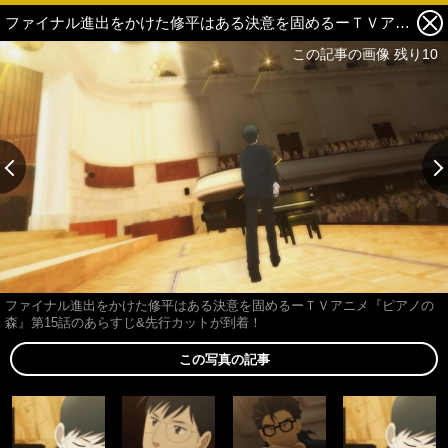
ファイナル進出をかけた修平はある決意を固めるーＴＶアニメ『ピアノの森』第15話のあらすじ&先行カットが到着！ 9枚目の写真・画像
この記事の画像 残り10
ファイナル進出をかけた修平はある決意を固めるーＴＶアニメ『ピアノの
森』第15話のあらすじ&先行カットが到着！
この写真の記事