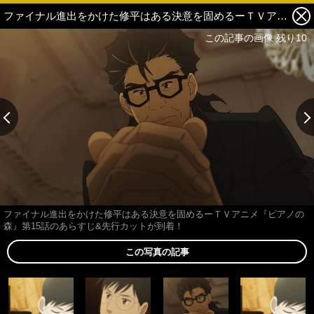
ファイナル進出をかけた修平はある決意を固めるーＴＶアニメ『ピアノの森』第15話のあらすじ&先行カットが到着！ 3枚目の写真・画像
この記事の画像 残り10
ファイナル進出をかけた修平はある決意を固めるーＴＶアニメ『ピアノの
森』第15話のあらすじ&先行カットが到着！
この写真の記事