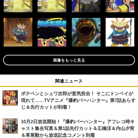
画像をもっと見る
関連ニュース
ポテペンとシュワ次郎が意気投合！ そこにトンペイが
現れて……TVアニメ『爆釣バーハンター』第7話あらす
じ＆先行カットが到着！
10月2日放送開始！『爆釣バーハンター』アフレコ時キ
ャスト集合写真＆第1話先行カット＆広橋涼＆内山夕実
＆草尾毅から放送記念コメント到着