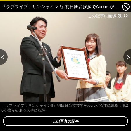
『ラブライブ！サンシャイン!!』初日舞台挨拶でAqoursが沼津に凱旋！第26期燦々ぬまづ大使に就任 3枚目の写真・画像
この記事の画像 残り2
この記事の画像 残り2
『ラブライブ！サンシャイン!!』初日舞台挨拶でAqoursが沼津に凱旋！第2
6期燦々ぬまづ大使に就任
この写真の記事