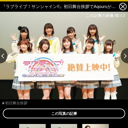
『ラブライブ！サンシャイン!!』初日舞台挨拶でAqoursが沼津に凱旋！第26期燦々ぬまづ大使に就任 1枚目の写真・画像
この記事の画像 残り2
この記事の画像 残り2
★初日舞台挨拶
この写真の記事