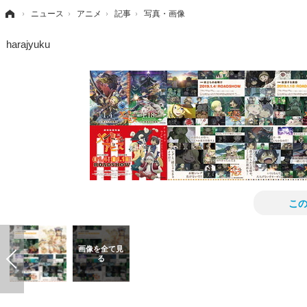
›
ニュース
›
アニメ
›
記事
›
写真・画像
harajyuku
こ