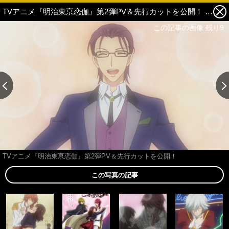
TVアニメ『明治東亰恋伽』第2弾PV＆先行カットを公開！ 9枚目の写真・画像
この記事の画像 残り9
TVアニメ『明治東亰恋伽』第2弾PV＆先行カットを公開！
この写真の記事