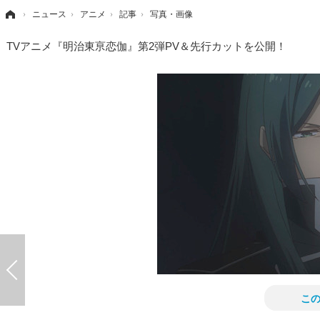
›
ニュース
›
アニメ
›
記事
›
写真・画像
TVアニメ『明治東亰恋伽』第2弾PV＆先行カットを公開！
こ