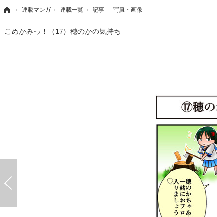
›
連載マンガ
›
連載一覧
›
記事
›
写真・画像
こめかみっ！（17）穂のかの気持ち