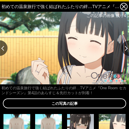
初めての温泉旅行で強く結ばれたふたりの絆…TVアニメ『One Room セカンドシーズン』第4話のあらすじ＆先行カットが到着！ 4枚目の写真・画像
この記事の画像 残り4
初めての温泉旅行で強く結ばれたふたりの絆…TVアニメ『One Room セカ
ンドシーズン』第4話のあらすじ＆先行カットが到着！
この写真の記事