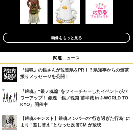
画像をもっと見る
関連ニュース
『銀魂』の銀さんが佐賀県をPR！？県知事からの無茶
振りメッセージを公開！
『銀魂』“銀ノ魂篇”をフィーチャーしたイベントがパ
ワーアップ！ 銀魂「銀ノ魂篇 前半戦 in J-WORLD TO
KYO」開催中
【銀魂×モンスト】銀魂メンバーの“行き過ぎた行為”に
より “差し替え”となった反省CM が放映