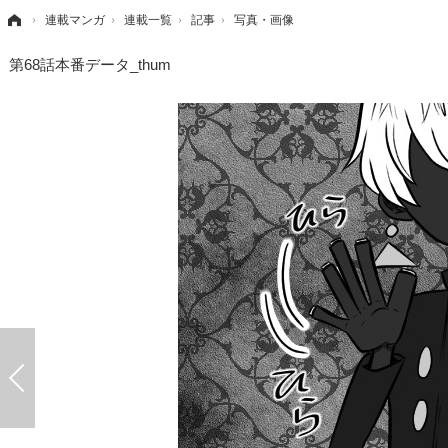
›
連載マンガ
›
連載一覧
›
記事
›
写真・画像
第68話本番データ_thum