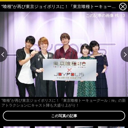
“喰種”が再び東京ジョイポリスに！『東京喰種トーキョーグール：re』の新アトラクションにキャスト陣も大盛り上がり！ 2枚目の写真・画像
この記事の画像 残り3
この記事の画像 残り3
“喰種”が再び東京ジョイポリスに！『東京喰種トーキョーグール：re』の新
アトラクションにキャスト陣も大盛り上がり！
この写真の記事