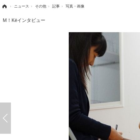
›
ニュース
›
その他
›
記事
›
写真・画像
M！Kёインタビュー