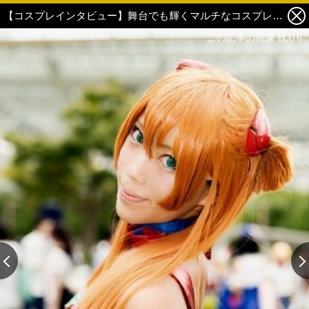
【コスプレインタビュー】舞台でも輝くマルチなコスプレイヤーM！Kё。趣味からプロへと活躍の場を広げていくコスプレイヤーの最終目標に迫る！ 2枚目の写真・画像
この記事の画像 残り6