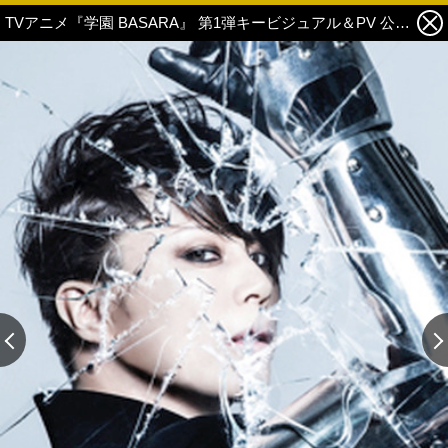
TVアニメ『学園 BASARA』 第1弾キービジュアル＆PV 公開！ テーマソングは西川貴教が担当！ 6枚目の写真・画像