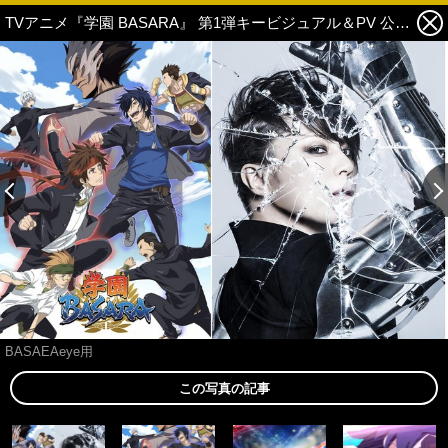
TVアニメ『学園 BASARA』 第1弾キービジュアル＆PV 公開！ テーマソングは西川貴教が担当！ 1枚目の写真・画像
BASAEAeye用
この写真の記事