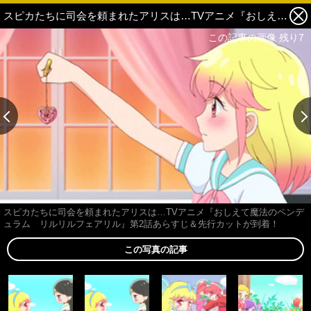
スピカたちに司会を頼まれたアリスは…TVアニメ『おしえて魔法のペンデュラム リルリルフェアリル』第2話あらすじ＆先行カットが到着！ 5枚目の写真・画像
この記事の画像 残り7
スピカたちに司会を頼まれたアリスは…TVアニメ『おしえて魔法のペンデ
ュラム リルリルフェアリル』第2話あらすじ＆先行カットが到着！
この写真の記事