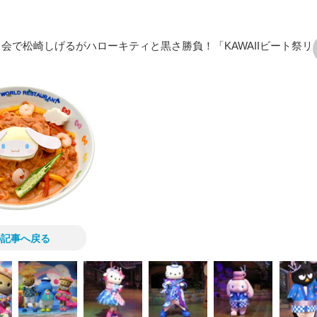
目会で松崎しげるがハローキティと黒さ勝負！「KAWAIIビート祭リ
次の画像
の記事へ戻る