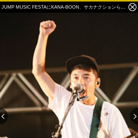
JUMP MUSIC FESTAにKANA-BOON、サカナクションら出演！7月7日ライブレポート公開 39枚目の写真・画像