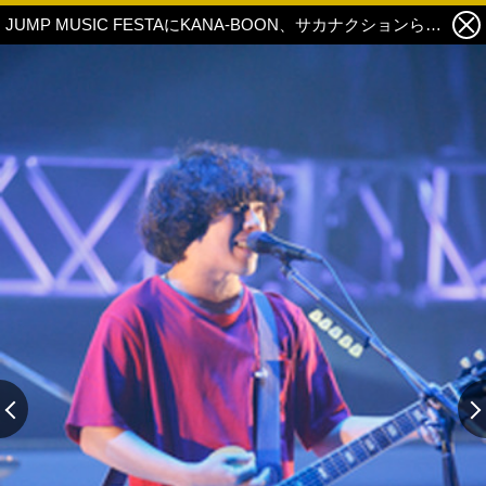
JUMP MUSIC FESTAにKANA-BOON、サカナクションら出演！7月7日ライブレポート公開 7枚目の写真・画像