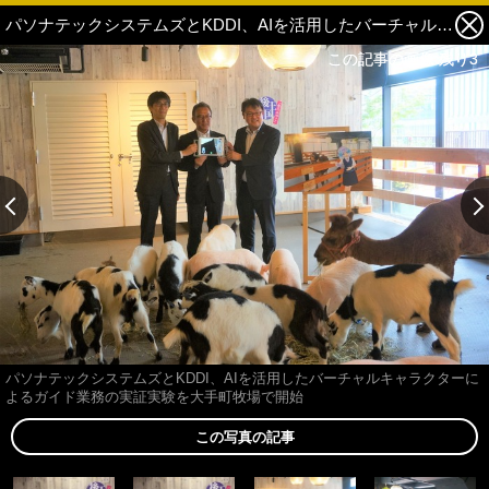
パソナテックシステムズとKDDI、AIを活用したバーチャルキャラクターによるガイド業務の実証実験を大手町牧場で開始 3枚目の写真・画像
この記事の画像 残り3
この記事の画像 残り3
パソナテックシステムズとKDDI、AIを活用したバーチャルキャラクターに
よるガイド業務の実証実験を大手町牧場で開始
この写真の記事