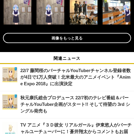
画像をもっと見る
関連ニュース
22/7 藤間桜のバーチャルYouTuberチャンネル登録者数
が4日で1万人突破！北米最大のアニメイベント『Anim
e Expo 2018』に出演決定
秋元康氏総合プロデュース 22/7初のテレビ番組＆バー
チャルYouTuber企画がスタート!! そして待望の 3rd シ
ングル発売も
TV アニメ『３Ｄ彼女 リアルガール』伊東悠人がバーチ
ャルユーチューバーに！蒼井翔太からコメントもお届