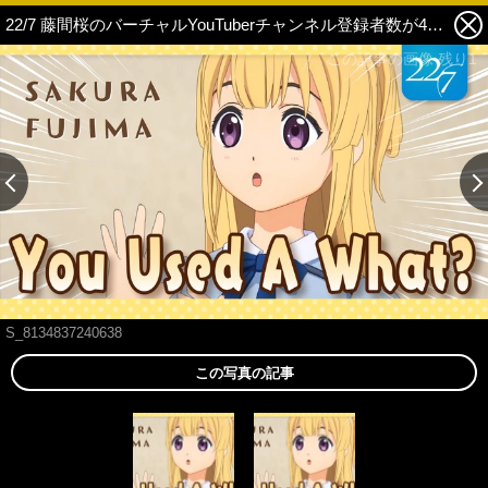
22/7 藤間桜のバーチャルYouTuberチャンネル登録者数が4日で1万人突破！北米最大のアニメイベント『Anime Expo 2018』に出演決定 1枚目の写真・画像
この記事の画像 残り1
S_8134837240638
この写真の記事