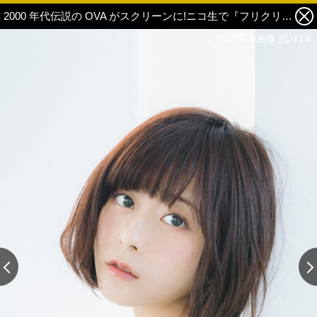
2000 年代伝説の OVA がスクリーンに!ニコ生で『フリクリ』一挙放送＆美山加恋・水瀬いのり出演番組配信決定！ 6枚目の写真・画像
この記事の画像 残り13