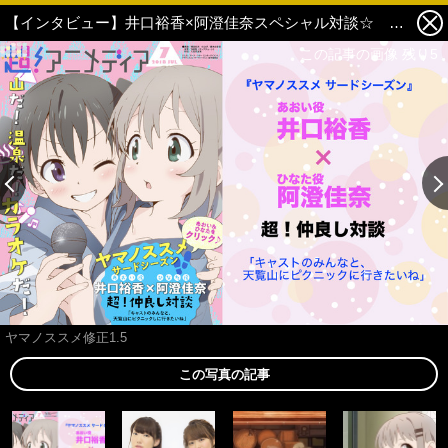
【インタビュー】井口裕香×阿澄佳奈スペシャル対談☆ プライベートで高尾山に登るふたりは『ヤマノススメ サードシーズン』でも登るのか？登らないのか？（写真あり） 1枚目の写真・画像
この記事の画像 残り5
ヤマノススメ修正1.5
この写真の記事