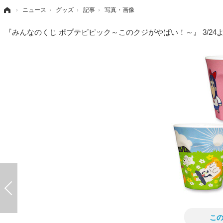
›
ニュース
›
グッズ
›
記事
›
写真・画像
『みんなのくじ ポプテピピック～このクジがやばい！～』 3/24
こ