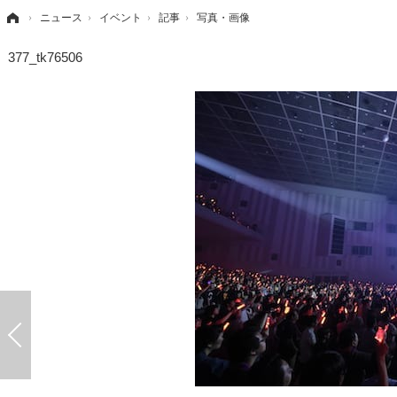
›
ニュース
›
イベント
›
記事
›
写真・画像
377_tk76506