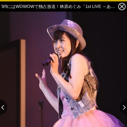
9/9にはWOWOWで独占放送！林原めぐみ「1st LIVE ～あなたに会いに来て～ 」ライブレポート 2枚目の写真・画像