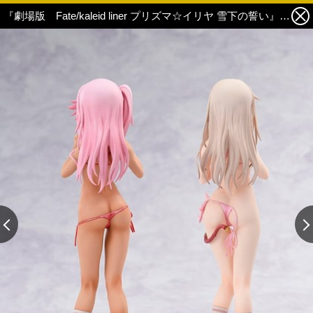
『劇場版 Fate/kaleid liner プリズマ☆イリヤ 雪下の誓い』公開記念！ SPカラーでイリヤ、クロが登場！ 4枚目の写真・画像