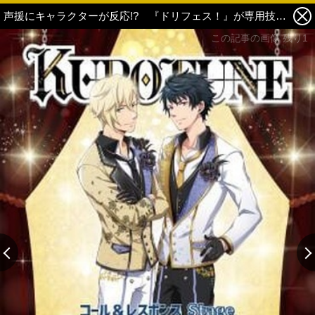
声援にキャラクターが反応!? 『ドリフェス！』が専用技術を用いた新形式の公演「コール＆レスポンスStage」開催へ 2枚目の写真・画像
この記事の画像 残り1