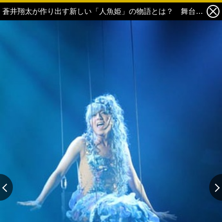
蒼井翔太が作り出す新しい「人魚姫」の物語とは？ 舞台『It’s SHOWTA-im！ vol.2 スマイルマーメイド』公演スタート 4枚目の写真・画像