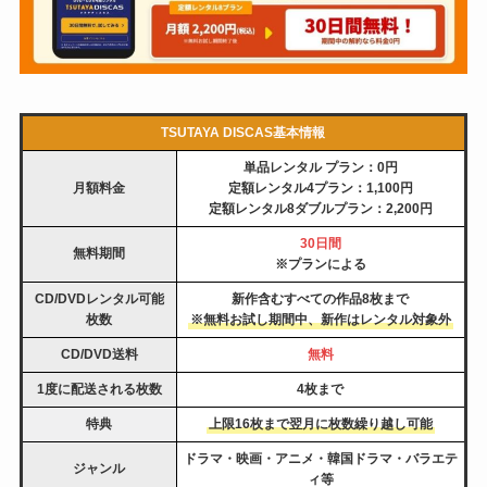
TSUTAYA DISCAS基本情報
単品レンタル プラン：0円
月額料金
定額レンタル4プラン：1,100円
定額レンタル8ダブルプラン：2,200円
30日間
無料期間
※プランによる
CD/DVDレンタル可能
新作含むすべての作品
8枚まで
枚数
※
無料お試し期間中、新作はレンタル対象外
CD/DVD送料
無料
1度に配送される枚数
4枚まで
特典
上限16枚まで翌月に枚数繰り越し可能
ドラマ・映画・アニメ・韓国ドラマ・バラエテ
ジャンル
ィ等