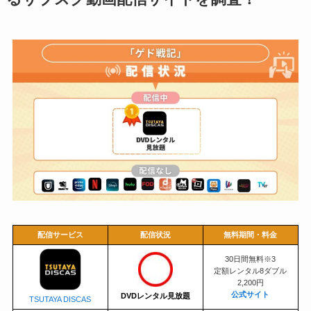
配信サービス
配信状況
無料期間・料金
30日間無料※3
定額レンタル8ダブル
2,200円
公式サイト
DV
Dレンタル
見放題
TSUTAYA DISCAS