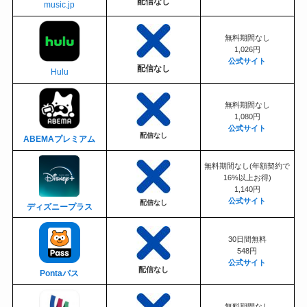
配信なし
music.jp
無料期間なし
1,026円
公式サイト
配信なし
Hulu
無料期間なし
1,080円
公式サイト
配信なし
ABEMAプレミアム
無料期間なし(年額契約で
16%以上お得)
1,140円
公式サイト
配信なし
ディズニープラス
30日間無料
548円
公式サイト
配信なし
Pontaパス
無料期間なし