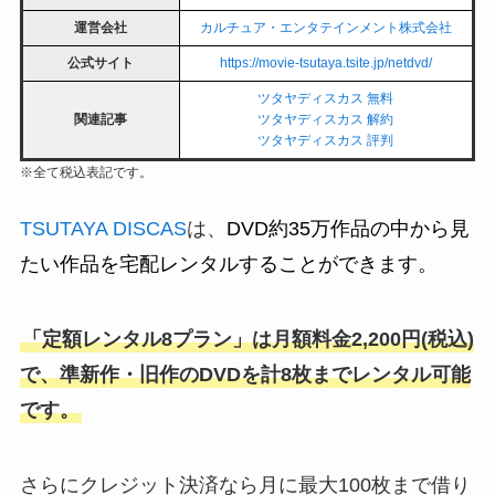
運営会社
カルチュア・エンタテインメント株式会社
公式サイト
https://movie-tsutaya.tsite.jp/netdvd/
ツタヤディスカス 無料
関連記事
ツタヤディスカス 解約
ツタヤディスカス 評判
※全て税込表記です。
TSUTAYA DISCAS
は、
DVD約35万作品の中から見
たい作品を宅配レンタルすることができます。
「
定額レンタル8プラン
」は月額料金2,200円(税込)
で、準新作・旧作のDVDを計8枚までレンタル可能
です。
さらにクレジット決済なら月に最大100枚まで借り