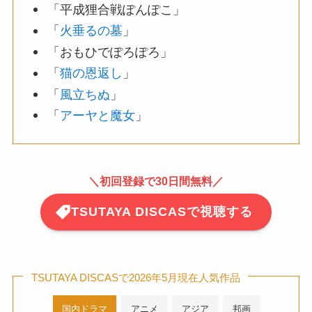
「平成狸合戦ぽんぽこ」
「
火垂るの墓
」
「おもひでぽろぽろ」
「
猫の恩返し
」
「
風立ちぬ
」
「
アーヤと魔女
」
＼
初回登録で30日間無料
／
TSUTAYA DISCASで視聴する
TSUTAYA DISCASで2026年5月現在人気作品
国内ドラマ
アニメ
アジア
邦画