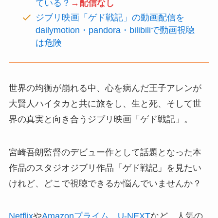
ている？
→配信なし
ジブリ映画「ゲド戦記」の動画配信を
dailymotion・pandora・bilibiliで動画視聴
は危険
世界の均衡が崩れる中、心を病んだ王子アレンが
大賢人ハイタカと共に旅をし、生と死、そして世
界の真実と向き合うジブリ映画「ゲド戦記」。
宮崎吾朗監督のデビュー作として話題となった本
作品のスタジオジブリ作品「ゲド戦記」を見たい
けれど、どこで視聴できるか悩んでいませんか？
Netflix
や
Amazonプライム
、
U-NEXT
など、人気の