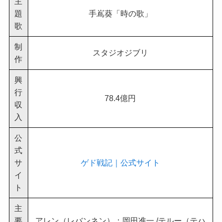
主
題
手嶌葵「時の歌」
歌
制
スタジオジブリ
作
興
行
78.4億円
収
入
公
式
サ
ゲド戦記｜公式サイト
イ
ト
主
要
アレン（レバンネン）：岡田准一 /テルー（テハ