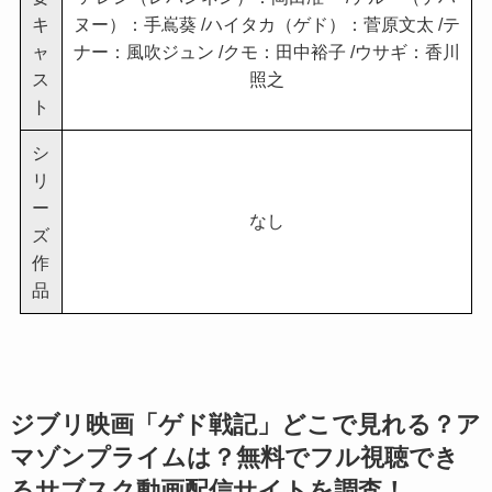
キ
ヌー）：手嶌葵 /ハイタカ（ゲド）：菅原文太 /テ
ャ
ナー：風吹ジュン /クモ：田中裕子 /ウサギ：香川
ス
照之
ト
シ
リ
ー
なし
ズ
作
品
ジブリ映画「ゲド戦記」どこで見れる？ア
マゾンプライムは？無料でフル視聴でき
るサブスク動画配信サイトを調査！