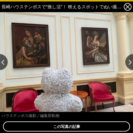
長崎ハウステンボスで“推し活”！ 映えるスポットでぬい撮りしてみた【レポ】 40枚目の写真・画像
ハウステンボス撮影／編集部私物
この写真の記事