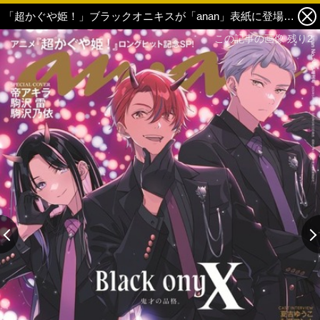
「超かぐや姫！」ブラックオニキスが「anan」表紙に登場！水着姿のかぐや＆彩葉＆ヤチヨもバックカバーに♪ 声優独占インタビュー掲載 1枚目の写真・画像
この記事の画像 残り2