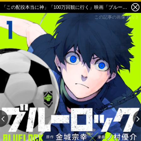
「この配役本当に神」「100万回観に行く」映画「ブルーロック」凪誠士郎役、御影玲王役、樋口幸平役が決定＆新映像公開で話題に 4枚目の写真・画像
この記事の画像 残り3