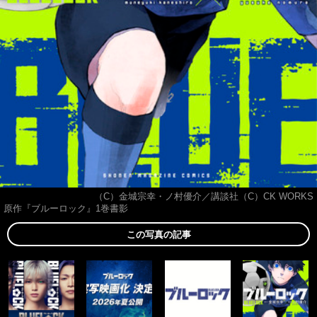
（C）金城宗幸・ノ村優介／講談社（C）CK WORKS
原作『ブルーロック』1巻書影
この写真の記事