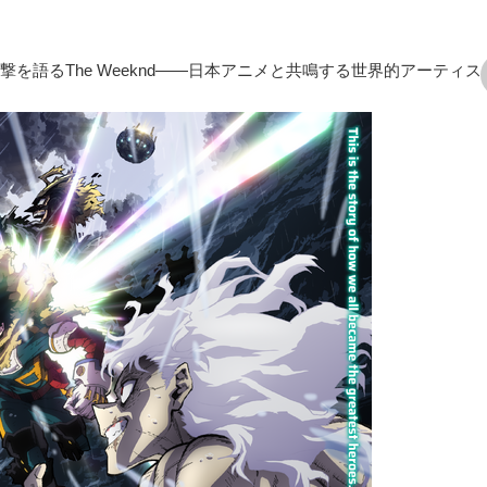
を語るThe Weeknd――日本アニメと共鳴する世界的アーティス
次の画像