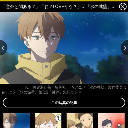
「意外と闇ある？」「お？LOVEかな？」…「氷の城壁」距離ナシ男子・湊は闇属性？ 原作・阿賀沢紅茶もリアタイ視聴で反応「フィクションの不穏はなんぼあってもいいから…」【第2話ネタバレあり反応まとめ】 1枚目の写真・画像
（C）阿賀沢紅茶／集英社・TVアニメ「氷の城壁」製作委員会
春アニメ『氷の城壁』第2話「鍵師」先行カット
この写真の記事