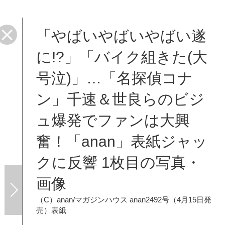
「やばいやばいやばい遂
に!?」「バイク組きた(大
号泣)」…「名探偵コナ
ン」千速＆世良らのビジ
ュ爆発でファンは大興
奮！「anan」表紙ジャッ
クに反響 1枚目の写真・
画像
（C）anan/マガジンハウス
anan2492号（4月15日発
売）表紙