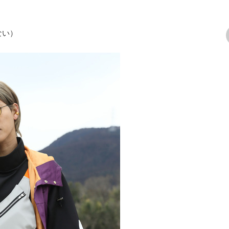
ない）
次の画像