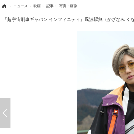
›
ニュース
›
映画
›
記事
›
写真・画像
『超宇宙刑事ギャバン インフィニティ』風波駆無（かざなみ く