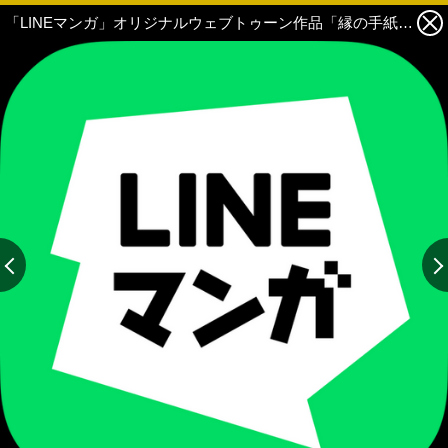
「LINEマンガ」オリジナルウェブトゥーン作品「縁の手紙」の映画が2026年秋に日本公開決定 4枚目の写真・画像