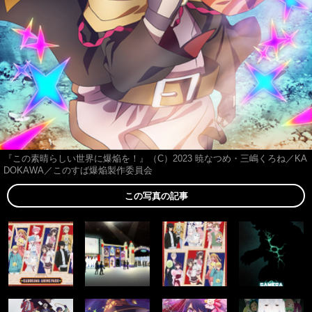
『この素晴らしい世界に爆焔を！』（C）2023 暁なつめ・三嶋くろね／KA
DOKAWA／このすば爆焔製作委員会
この写真の記事