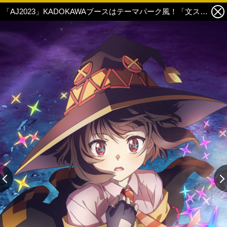
「AJ2023」KADOKAWAブースはテーマパーク風！「文スト」など6作品の描き下ろしコラボビジュアル公開 6枚目の写真・画像