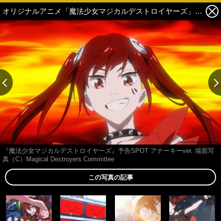
オリジナルアニメ「魔法少女マジカルデストロイヤーズ」古川慎、ファイルーズあいら出演で23年放送！ 予告SPOT公開 6枚目の写真・画像
『魔法少女マジカルデストロイヤーズ』予告SPOT アナーキーver. 場面写
真（C）Magical Destroyers Committee
この写真の記事